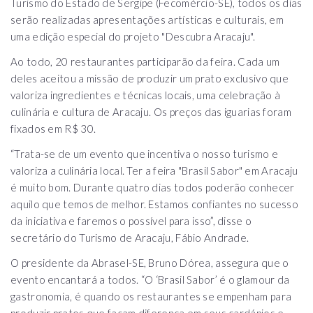
Turismo do Estado de Sergipe (Fecomércio-SE), todos os dias
serão realizadas apresentações artísticas e culturais, em
uma edição especial do projeto "Descubra Aracaju".
Ao todo, 20 restaurantes participarão da feira. Cada um
deles aceitou a missão de produzir um prato exclusivo que
valoriza ingredientes e técnicas locais, uma celebração à
culinária e cultura de Aracaju. Os preços das iguarias foram
fixados em R$ 30.
“Trata-se de um evento que incentiva o nosso turismo e
valoriza a culinária local. Ter a feira "Brasil Sabor" em Aracaju
é muito bom. Durante quatro dias todos poderão conhecer
aquilo que temos de melhor. Estamos confiantes no sucesso
da iniciativa e faremos o possível para isso”, disse o
secretário do Turismo de Aracaju, Fábio Andrade.
O presidente da Abrasel-SE, Bruno Dórea, assegura que o
evento encantará a todos. “O ‘Brasil Sabor’ é o glamour da
gastronomia, é quando os restaurantes se empenham para
produzir pratos que façam diferença em seus cardápios e