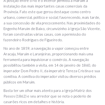
A posição entre o rio e o interior permitiu a Maruim a
instalação das mais importantes casas comerciais da
Província. Fato este que gerou destaque como centro
urbano, comercial, político e social; favorecendo, mais tarde,
a sua concessão de vila precocemente. Nas proximidades do
Engenho Maruim de Baixo, circunvizinho à Igreja São Vicente,
foram construídas várias casas, com a permissão do
fazendeiro Rodrigues de Figueiredo.
No ano de 1859, a navegação a vapor começou entre
Aracaju, Maruim e Laranjeiras, proporcionando mais uma
ferramenta para impulsionar o comércio. A navegação
possibilitou também a visita, em 14 de janeiro de 1860, do
imperador Dom Pedro II, da imperatriz Tereza Cristina e sua
comitiva. A comitiva do imperador visitou diversos prédios
públicos em Maruim.
Basta ter um olhar mais atento para a Igreja Matriz dos
Passos (1862) e seu arredor que se nota o poderio de
casarões ricos em detalhes e história.